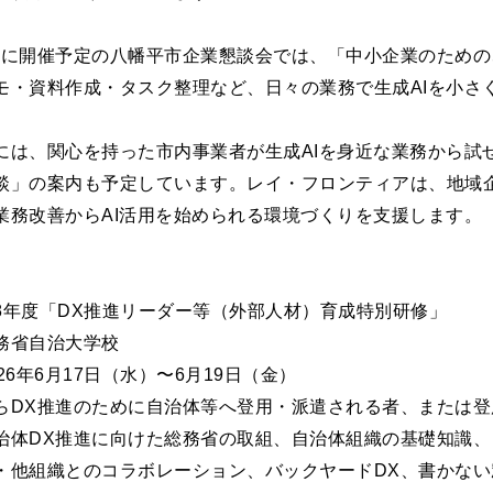
月5日に開催予定の八幡平市企業懇談会では、「中小企業のため
モ・資料作成・タスク整理など、日々の業務で生成AIを小さ
には、関心を持った市内事業者が生成AIを身近な業務から試
談」の案内も予定しています。レイ・フロンティアは、地域
業務改善からAI活用を始められる環境づくりを支援します。
8年度「DX推進リーダー等（外部人材）育成特別研修」
務省自治大学校
26年6月17日（水）〜6月19日（金）
らDX推進のために自治体等へ登用・派遣される者、または登
治体DX推進に向けた総務省の取組、自治体組織の基礎知識
・他組織とのコラボレーション、バックヤードDX、書かない