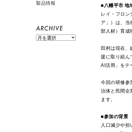
製品情報
■八幡平市 
レイ・フロン
ア」）は、当
部人材）育成
田村は現在、
援に取り組ん
AI活用」を
今回の研修参
治体と民間企
ます。
■参加の背景
人口減少や担