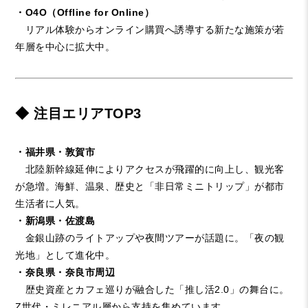
・O4O（Offline for Online）
リアル体験からオンライン購買へ誘導する新たな施策が若
年層を中心に拡大中。
◆ 注目エリアTOP3
・福井県・敦賀市
北陸新幹線延伸によりアクセスが飛躍的に向上し、観光客
が急増。海鮮、温泉、歴史と「非日常ミニトリップ」が都市
生活者に人気。
・新潟県・佐渡島
金銀山跡のライトアップや夜間ツアーが話題に。「夜の観
光地」として進化中。
・奈良県・奈良市周辺
歴史資産とカフェ巡りが融合した「推し活2.0」の舞台に。
Z世代・ミレニアル層から支持を集めています。