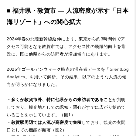
■ 福井県・敦賀市 ― 人流密度が示す「日本
海リゾート」への関心拡大
2024年春の北陸新幹線延伸により、東京から約3時間弱でア
クセス可能となる敦賀市では、アクセス性の飛躍的向上を背
景に、既に他県からの訪問者が増加傾向にあります。
2025年ゴールデンウィーク時点の滞在者データを「
SilentLog
Analytics
」を用いて解析。その結果、以下のような人流の傾
向が明らかになりました。
・多くが敦賀市外、特に他県からの来訪者であること
が判明
しており、観光地としての認知・関心がすでに広がり始めて
いることを示しています。（図1）
・敦賀駅周辺では人流が高密度で集積
しており、観光の玄関
口としての機能が顕著（図2）