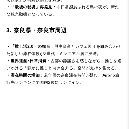
・「最後の秘境」再発見：
非日常感あふれる島の夜が、新た
な観光動機となっている。
3. 奈良県・奈良市周辺
・「推し活2.0」の舞台
：歴史資産とカフェ巡りを組み合わせ
た新しい滞在体験がZ世代・ミレニアル層に浸透。
・世界遺産×日常消費
：古都の静謐さを感じながら、推しを追
いかける「静かに推しと向き合える」空間が支持を集める。
・滞在時間の増加
：若年層の奈良滞在時間が延び、Airbnb旅
行先ランキングで国内2位にランクイン。