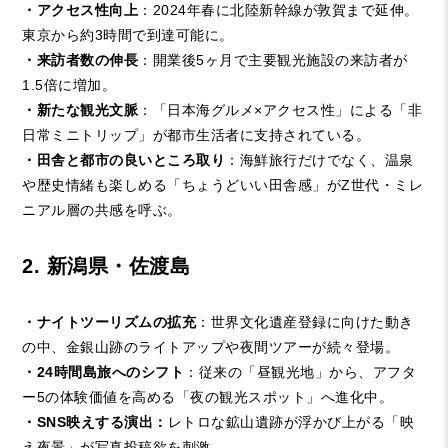
・アクセス性向上
：2024年春に北陸新幹線が敦賀まで延伸。
東京から約3時間で到達可能に。
・来訪者数の伸長
：開業後5ヶ月で主要観光施設の来訪者が
1.5倍に増加。
・新たな観光文脈
：「日本海グルメ×アクセス性」による「非
日常ミニトリップ」が都市生活者に支持されている。
・田舎と都市の良いところ取り
：海鮮旅行だけでなく、温泉
や歴史情緒も楽しめる「ちょうどいい田舎感」がZ世代・ミレ
ニアル層の共感を呼ぶ。
2. 新潟県・佐渡島
・ナイトツーリズムの拡充
：世界文化遺産登録に向けた動き
の中、金銀山跡のライトアップや夜間ツアーが続々登場。
・24時間島旅へのシフト
：従来の「昼観光地」から、アフタ
ー5の体験価値を高める「夜の観光スポット」へ進化中。
・SNS映えする演出：
レトロな鉱山遺跡が浮かび上がる「映
え夜景」が写真投稿欲を刺激。