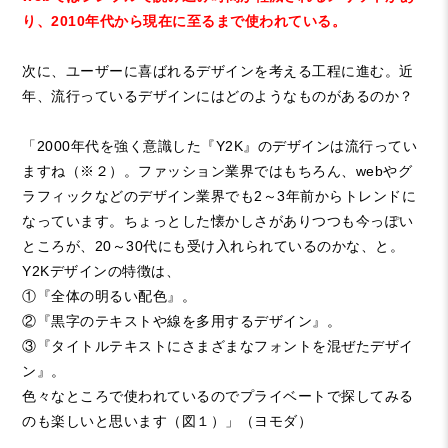
り、
2010
年代から現在に至るまで使われている。
次に、ユーザーに喜ばれるデザインを考える工程に進む。近
年、流行っているデザインにはどのようなものがあるのか？
「
2000
年代を強く意識した『
Y2K
』のデザインは流行ってい
ますね（
※
２）。ファッション業界ではもちろん、
web
やグ
ラフィックなどのデザイン業界でも
2
～
3
年前からトレンドに
なっています。ちょっとした懐かしさがありつつも今っぽい
ところが、
20
～
30
代にも受け入れられているのかな、と。
Y2K
デザインの特徴は、
①『全体の明るい配色』。
②『黒字のテキストや線を多用するデザイン』。
③『タイトルテキストにさまざまなフォントを混ぜたデザイ
ン』。
色々なところで使われているのでプライベートで探してみる
のも楽しいと思います（図１）」（ヨモダ）