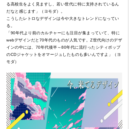
る高校生をよく見ますし、若い世代に特に支持されているん
だなと感じます」（ヨモダ）。
こうしたレトロなデザインは今や大きなトレンドになってい
る。
「
90
年代より前のカルチャーにも注目が集まっていて、特に
web
デザインだと
70
年代のものが人気です。
Z
世代向けのデザ
インの中には、
70
年代後半～
80
年代に流行ったシティポップ
の
CD
ジャケットをオマージュしたものも多いんですよ」（ヨ
モダ）