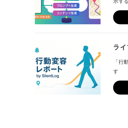
示す
ライ
「行動
す